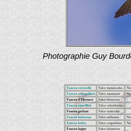
Photographie Guy Bourd
Faucon crécerelle
Falco tinnunculus
Nic
Faucon crécerellette
Falco naumanni
Nic
Faucon d'Eléonore
Falco eleonorae
Faucon émerillon
Falco columbarius
Faucon gerfaut
Falco rusticolus
Faucon hobereau
Falco subbuteo
Nic
Faucon kobez
Falco vespertinus
Nic
Faucon lanier
Falco biarmicus