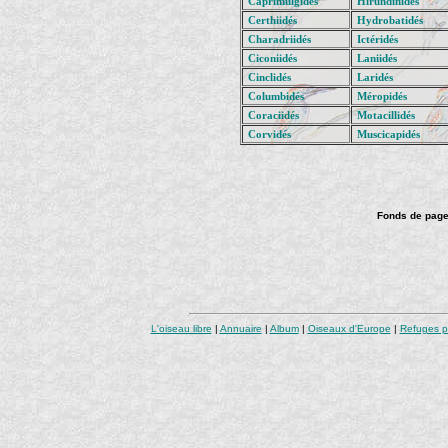
Caprimulgidés
Hirundinidés
Certhiidés
Hydrobatidés
Charadriidés
Ictéridés
Ciconiidés
Laniidés
Cinclidés
Laridés
Columbidés
Méropidés
Coraciidés
Motacillidés
Corvidés
Muscicapidés
Fonds de page
L'oiseau libre
|
Annuaire
|
Album
|
Oiseaux d'Europe
|
Refuges p