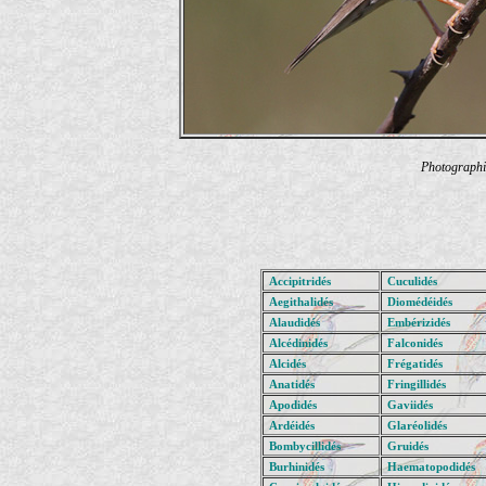
Photographi
Accipitridés
Cuculidés
Aegithalidés
Diomédéidés
Alaudidés
Embérizidés
Alcédinidés
Falconidés
Alcidés
Frégatidés
Anatidés
Fringillidés
Apodidés
Gaviidés
Ardéidés
Glaréolidés
Bombycillidés
Gruidés
Burhinidés
Haematopodidés