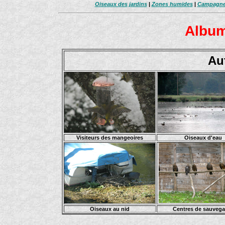
Oiseaux des jardins
|
Zones humides
|
Campagn
Album
Au
Visiteurs des mangeoires
Oiseaux d'eau
Oiseaux au nid
Centres de sauvega