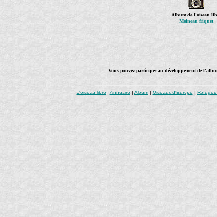
Album de l'oiseau lib
Moineau friquet
Vous pouvez participer au développement de l'album
L'oiseau libre
|
Annuaire
|
Album
|
Oiseaux d'Europe
|
Refuges 