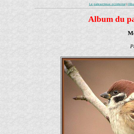
Le palearctique occidental
|
Albu
Album du pal
Mo
P