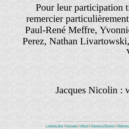
Pour leur participation tr
remercier particulièremen
Paul-René Meffre, Yvonni
Perez, Nathan Livartowski,
Jacques Nicolin : 
L'oiseau libre
|
Annuaire
|
Album
|
Oiseaux d'Europe
|
Refuges