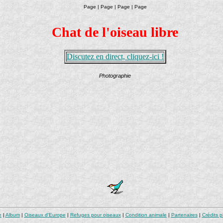
Page | Page | Page | Page
Chat de l'oiseau libre
Discutez en direct, cliquez-ici !
Photographie
e
|
Album
|
Oiseaux d'Europe
|
Refuges pour oiseaux
|
Condition animale
|
Partenaires
|
Crédits 