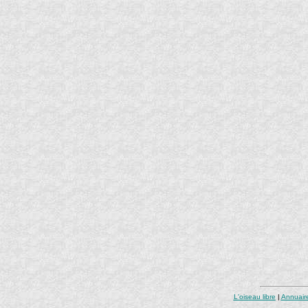
L'oiseau libre
|
Annuair