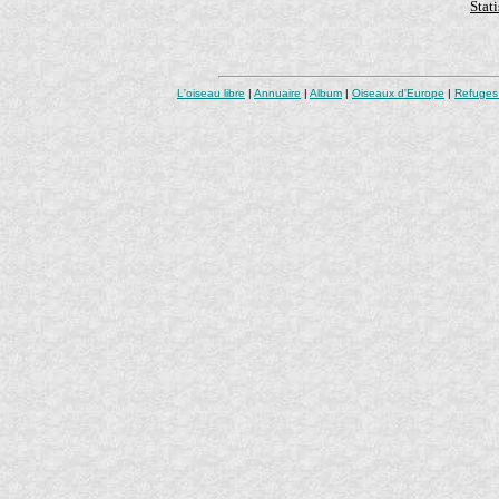
Stati
L'oiseau libre
|
Annuaire
|
Album
|
Oiseaux d'Europe
|
Refuges