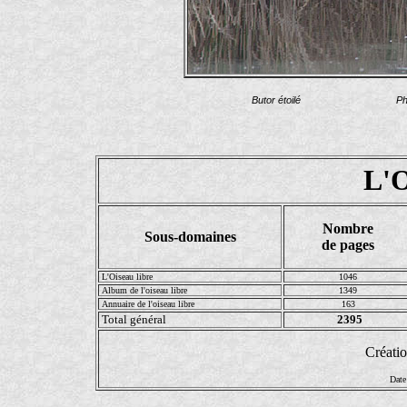
Butor étoilé Photograph
L'O
Nombre
Sous-domaines
de pages
L'Oiseau libre
1046
Album de l'oiseau libre
1349
Annuaire de l'oiseau libre
163
Total général
2395
Créatio
Date