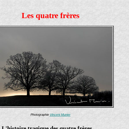
Les quatre frères
Photographie
Vincent Munier
L'histoire tragique des quatre frères….