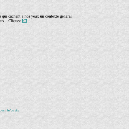
s qui cachent à nos yeux un contexte général
ous... Cliquez
ICI
ques
|
Infos site