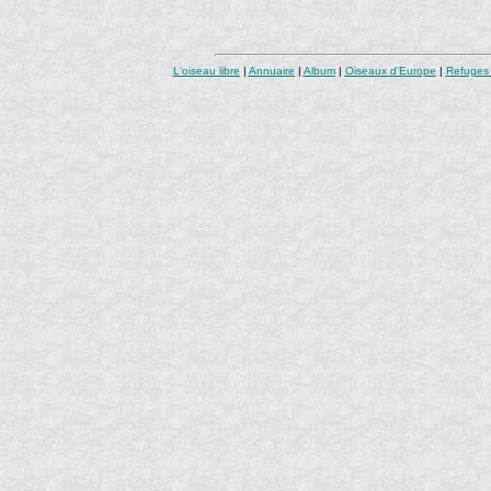
L'oiseau libre
|
Annuaire
|
Album
|
Oiseaux d'Europe
|
Refuges 