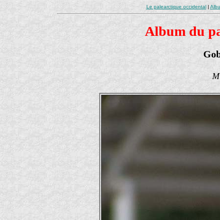
Le palearctique occidental
|
Albu
Album du pal
Gob
Mu