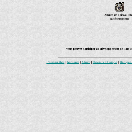
Album de l'oiseau lib
(ultérieurement)
Vous pouvez participer au développement de l'album
L'oiseau libre
|
Annuaire
|
Album
|
Oiseaux d'Europe
|
Refuges 