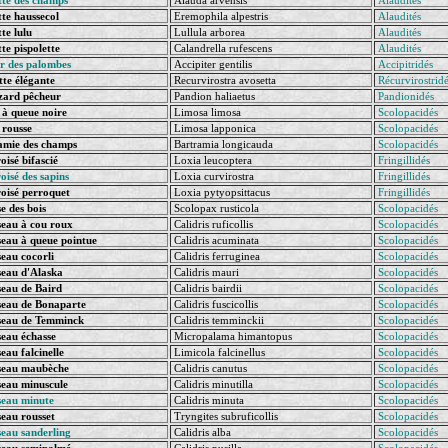
tte des champs
Alauda arvensis
Alaudités
te haussecol
Eremophila alpestris
Alaudités
te lulu
Lullula arborea
Alaudités
te pispolette
Calandrella rufescens
Alaudités
r des palombes
Accipiter gentilis
Accipitridés
te élégante
Recurvirostra avosetta
Récurvirostrid
zard pêcheur
Pandion haliaetus
Pandionidés
à queue noire
Limosa limosa
Scolopacidés
rousse
Limosa lapponica
Scolopacidés
mie des champs
Bartramia longicauda
Scolopacidés
oisé bifascié
Loxia leucoptera
Fringillidés
oisé des sapins
Loxia curvirostra
Fringillidés
oisé perroquet
Loxia pytyopsittacus
Fringillidés
e des bois
Scolopax rusticola
Scolopacidés
eau à cou roux
Calidris ruficollis
Scolopacidés
eau à queue pointue
Calidris acuminata
Scolopacidés
eau cocorli
Calidris ferruginea
Scolopacidés
eau d'Alaska
Calidris mauri
Scolopacidés
eau de Baird
Calidris bairdii
Scolopacidés
eau de Bonaparte
Calidris fuscicollis
Scolopacidés
seau de Temminck
Calidris temminckii
Scolopacidés
eau échasse
Micropalama himantopus
Scolopacidés
eau falcinelle
Limicola falcinellus
Scolopacidés
seau maubèche
Calidris canutus
Scolopacidés
eau minuscule
Calidris minutilla
Scolopacidés
seau minute
Calidris minuta
Scolopacidés
eau rousset
Tryngites subruficollis
Scolopacidés
seau sanderling
Calidris alba
Scolopacidés