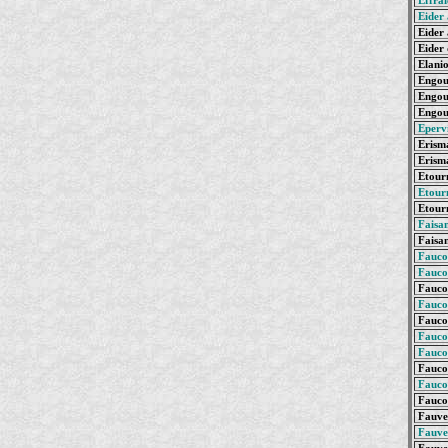
Effrai
Eider 
Eider 
Eider 
Elanio
Engoul
Engou
Engoul
Eperv
Erisma
Erisma
Etourn
Etour
Etourn
Faisa
Faisan
Faucon
Faucon
Fauco
Fauco
Fauco
Fauco
Fauco
Faucon
Fauco
Fauco
Fauvet
Fauvet