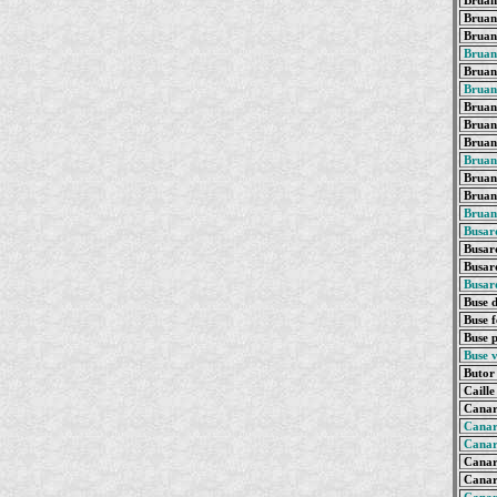
Bruant
Bruant
Bruant
Bruan
Bruan
Bruan
Bruan
Bruan
Bruan
Bruan
Bruan
Bruant
Bruant
Busar
Busard
Busard
Busar
Buse d
Buse f
Buse p
Buse v
Butor 
Caille 
Canard
Canar
Canar
Canar
Canar