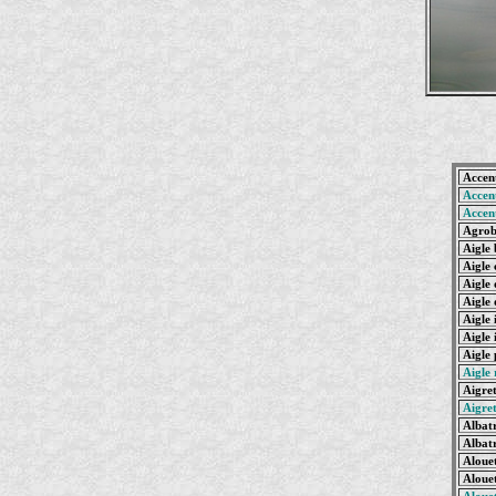
Accent
Accen
Accen
Agrob
Aigle 
Aigle 
Aigle 
Aigle 
Aigle 
Aigle 
Aigle
Aigle 
Aigret
Aigret
Albatr
Albatr
Alouet
Alouet