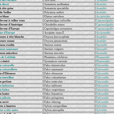
e des clochers
Tyto alba
Tytonidés
à duvet
Somateria mollissima
Anatidés
à tête grise
Somateria spectabilis
Anatidés
de Steller
Polysticta stelleri
Anatidés
n blanc
Elanus caeruleus
Accipitridés
event à collier roux
Caprimulgus ruficollis
Caprimulgidés
levent d'Amérique
Chordeiles minor
Caprimulgidés
event d'Europe
Caprimulgus europaeus
Caprimulgidés
ier d'Europe
Accipiter nisus É
Accipitridés
ture à tête blanche
Oxyura leucocephala
Anatidés
ture rousse
Oxyura jamaicensis
Anatidés
eau roselin
Sturnus roseus
Sturnidés
neau sansonnet
Sturnus vulgaris
Sturnidés
eau unicolore
Sturnus unicolor
Sturnidés
n de Colchide
Phasianus colchicus
Phasianidés
 vénéré
Syrmaticus reevesii
Phasianidés
 crécerelle
Falco tinnunculus
Falconidés
 crécerellette
Falco naumanni
Falconidés
n d'Eléonore
Falco eleonorae
Falconidés
n émerillon
Falco columbarius
Falconidés
n gerfaut
Falco rusticolus
Falconidés
n hobereau
Falco subbuteo
Falconidés
n kobez
Falco vespertinus
Falconidés
 lanier
Falco biarmicus
Falconidés
n pèlerin
Falco peregrinus
Falconidés
n sacre
Falco cherrug
Falconidés
te à lunettes
Sylvia conspicillata
Sylviidés
te à tête noire
Sylvia atricapilla
Sylviidés