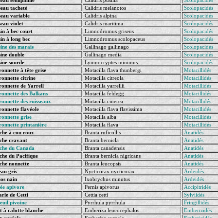
eau semipalmé
Calidris pusilla
Scolopacidés
eau tacheté
Calidris melanotos
Scolopacidés
eau variable
Calidris alpina
Scolopacidés
eau violet
Calidris maritima
Scolopacidés
in à bec court
Limnodromus griseus
Scolopacidés
in à long bec
Limnodromus scolopaceus
Scolopacidés
ine des marais
Gallinago gallinago
Scolopacidés
ine double
Gallinago media
Scolopacidés
ine sourde
Lymnocryptes minimus
Scolopacidés
onnette à tête grise
Motacilla flava thunbergi
Motacillidés
onnette citrine
Motacilla citreola
Motacillidés
onnette de Yarrell
Motacilla yarrellii
Motacillidés
ronnette des Balkans
Motacilla feldegg
Motacillidés
onnette des ruisseaux
Motacilla cinerea
Motacillidés
onnette flavéole
Motacilla flava flavissima
Motacillidés
onnette grise
Motacilla alba
Motacillidés
ronnette printanière
Motacilla flava
Motacillidés
he à cou roux
Branta ruficollis
Anatidés
che cravant
Branta bernicla
Anatidés
che du Canada
Branta canadensis
Anatidés
he du Pacifique
Branta bernicla nigricans
Anatidés
he nonnette
Branta leucopsis
Anatidés
au gris
Nycticorax nycticorax
Ardeidés
os nain
Ixobrychus minutus
Ardeidés
ée apivore
Pernis apivorus
Accipitridés
rle de Cetti
Cettia cetti
Sylviidés
uil pivoine
Pyrrhula pyrrhula
Fringillidés
 à calotte blanche
Emberiza leucocephalos
Emberizidés