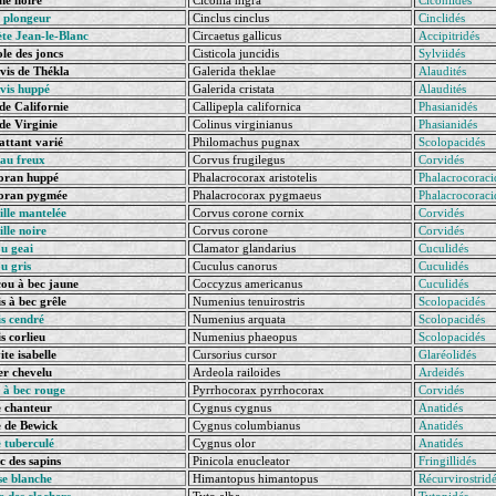
e noire
Ciconia nigra
Ciconiidés
e plongeur
Cinclus cinclus
Cinclidés
te Jean-le-Blanc
Circaetus gallicus
Accipitridés
ole des joncs
Cisticola juncidis
Sylviidés
is de Thékla
Galerida theklae
Alaudités
vis huppé
Galerida cristata
Alaudités
de Californie
Callipepla californica
Phasianidés
de Virginie
Colinus virginianus
Phasianidés
ttant varié
Philomachus pugnax
Scolopacidés
au freux
Corvus frugilegus
Corvidés
ran huppé
Phalacrocorax aristotelis
Phalacrocoraci
ran pygmée
Phalacrocorax pygmaeus
Phalacrocoraci
lle mantelée
Corvus corone cornix
Corvidés
lle noire
Corvus corone
Corvidés
u geai
Clamator glandarius
Cuculidés
u gris
Cuculus canorus
Cuculidés
ou à bec jaune
Coccyzus americanus
Cuculidés
s à bec grêle
Numenius tenuirostris
Scolopacidés
s cendré
Numenius arquata
Scolopacidés
s corlieu
Numenius phaeopus
Scolopacidés
te isabelle
Cursorius cursor
Glaréolidés
r chevelu
Ardeola railoides
Ardeidés
 à bec rouge
Pyrrhocorax pyrrhocorax
Corvidés
 chanteur
Cygnus cygnus
Anatidés
 de Bewick
Cygnus columbianus
Anatidés
 tuberculé
Cygnus olor
Anatidés
 des sapins
Pinicola enucleator
Fringillidés
se blanche
Himantopus himantopus
Récurvirostrid