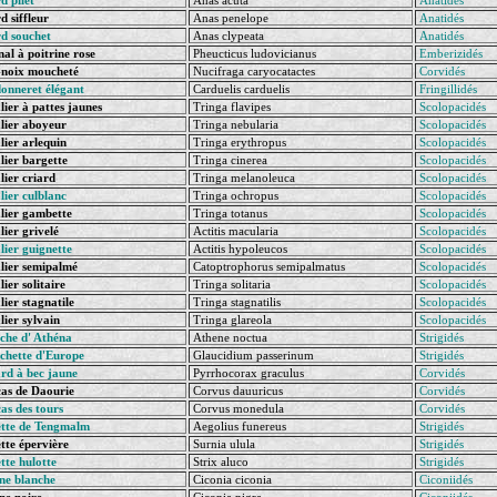
d pilet
Anas acuta
Anatidés
 siffleur
Anas penelope
Anatidés
d souchet
Anas clypeata
Anatidés
al à poitrine rose
Pheucticus ludovicianus
Emberizidés
noix moucheté
Nucifraga caryocatactes
Corvidés
onneret élégant
Carduelis carduelis
Fringillidés
ier à pattes jaunes
Tringa flavipes
Scolopacidés
ier aboyeur
Tringa nebularia
Scolopacidés
ier arlequin
Tringa erythropus
Scolopacidés
ier bargette
Tringa cinerea
Scolopacidés
ier criard
Tringa melanoleuca
Scolopacidés
ier culblanc
Tringa ochropus
Scolopacidés
ier gambette
Tringa totanus
Scolopacidés
ier grivelé
Actitis macularia
Scolopacidés
ier guignette
Actitis hypoleucos
Scolopacidés
ier semipalmé
Catoptrophorus semipalmatus
Scolopacidés
ier solitaire
Tringa solitaria
Scolopacidés
ier stagnatile
Tringa stagnatilis
Scolopacidés
ier sylvain
Tringa glareola
Scolopacidés
che d' Athéna
Athene noctua
Strigidés
chette d'Europe
Glaucidium passerinum
Strigidés
rd à bec jaune
Pyrrhocorax graculus
Corvidés
as de Daourie
Corvus dauuricus
Corvidés
as des tours
Corvus monedula
Corvidés
tte de Tengmalm
Aegolius funereus
Strigidés
te épervière
Surnia ulula
Strigidés
tte hulotte
Strix aluco
Strigidés
ne blanche
Ciconia ciconia
Ciconiidés