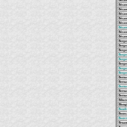
Bécass
Bécass
Bécass
Bécass
Bécass
Bécass
Bécass
Bécass
Bécass
Berger
Berger
Berger
Berge
Berger
Berger
Berger
Berge
Bernac
Berna
Berna
Bernac
Bernac
Bihore
Blongi
Bondr
Bousca
Bouvre
Bruant