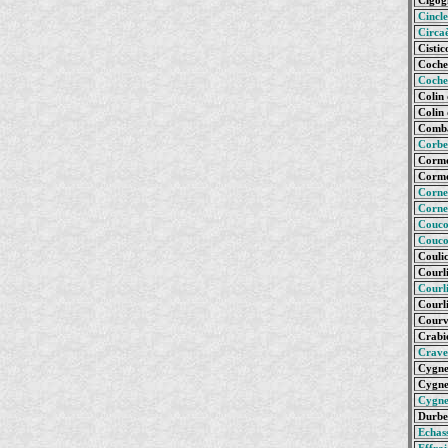
Cigogn
Cincl
Circaè
Cistic
Cochev
Coche
Colin 
Colin 
Comba
Corbe
Cormo
Cormo
Cornei
Cornei
Couco
Couco
Coulic
Courli
Courli
Courli
Courvi
Crabie
Crave
Cygne
Cygne
Cygne
Durbec
Echas