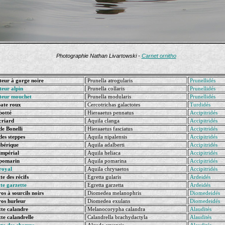
Photographie Nathan Livartowski -
Carnet ornitho
eur à gorge noire
Prunella atrogularis
Prunellidés
teur alpin
Prunella collaris
Prunellidés
teur mouchet
Prunella modularis
Prunellidés
ate roux
Cercotrichas galactotes
Turdidés
botté
Hieraaetus pennatus
Accipitridés
criard
Aquila clanga
Accipitridés
de Bonelli
Hieraaetus fasciatus
Accipitridés
des steppes
Aquila nipalensis
Accipitridés
ibérique
Aquila adalberti
Accipitridés
impérial
Aquila heliaca
Accipitridés
 pomarin
Aquila pomarina
Accipitridés
royal
Aquila chrysaetos
Accipitridés
te des récifs
Egretta gularis
Ardeidés
te garzette
Egretta garzetta
Ardeidés
os à sourcils noirs
Diomedea melanophris
Diomedeidés
os hurleur
Diomedea exulans
Diomedeidés
te calandre
Melanocorypha calandra
Alaudités
te calandrelle
Calandrella brachydactyla
Alaudités