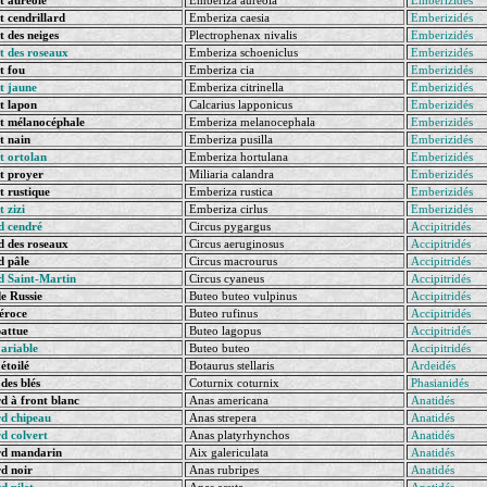
 auréole
Emberiza aureola
Emberizidés
 cendrillard
Emberiza caesia
Emberizidés
 des neiges
Plectrophenax nivalis
Emberizidés
t des roseaux
Emberiza schoeniclus
Emberizidés
t fou
Emberiza cia
Emberizidés
t jaune
Emberiza citrinella
Emberizidés
t lapon
Calcarius lapponicus
Emberizidés
t mélanocéphale
Emberiza melanocephala
Emberizidés
t nain
Emberiza pusilla
Emberizidés
t ortolan
Emberiza hortulana
Emberizidés
t proyer
Miliaria calandra
Emberizidés
 rustique
Emberiza rustica
Emberizidés
 zizi
Emberiza cirlus
Emberizidés
d cendré
Circus pygargus
Accipitridés
 des roseaux
Circus aeruginosus
Accipitridés
 pâle
Circus macrourus
Accipitridés
d Saint-Martin
Circus cyaneus
Accipitridés
e Russie
Buteo buteo vulpinus
Accipitridés
éroce
Buteo rufinus
Accipitridés
attue
Buteo lagopus
Accipitridés
ariable
Buteo buteo
Accipitridés
étoilé
Botaurus stellaris
Ardeidés
des blés
Coturnix coturnix
Phasianidés
 à front blanc
Anas americana
Anatidés
d chipeau
Anas strepera
Anatidés
d colvert
Anas platyrhynchos
Anatidés
d mandarin
Aix galericulata
Anatidés
d noir
Anas rubripes
Anatidés