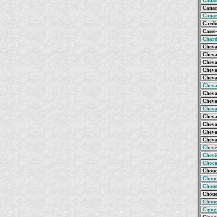
Canar
Canard
Canar
Cardin
Casse-
Chard
Cheval
Cheval
Cheval
Cheval
Cheval
Cheval
Cheval
Cheval
Cheval
Cheval
Cheval
Cheval
Cheval
Chevê
Chevê
Choca
Chouc
Chouc
Choue
Chouet
Choue
Cigog