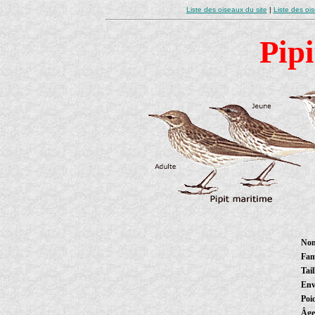
Liste des oiseaux du site
|
Liste des oi
Pipi
Nom
Fam
Tail
Env
Poi
Âg