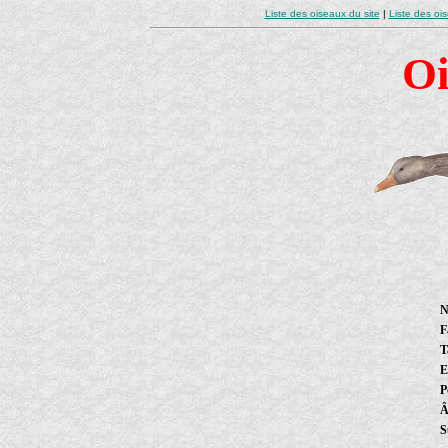
Liste des oiseaux du site
|
Liste des oi
Oi
N
F
T
E
P
Â
S