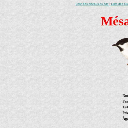
Liste des oiseaux du site
|
Liste des oi
Mésa
Nom
Fam
Tail
Poi
Âg