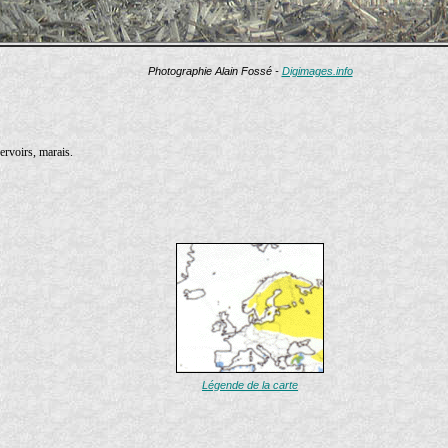
Photographie Alain Fossé -
Digimages.info
servoirs, marais.
Légende de la carte