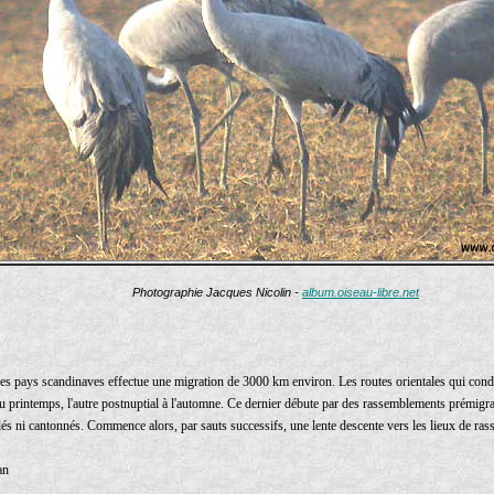
Photographie Jacques Nicolin -
album.oiseau-libre.net
 des pays scandinaves effectue une migration de 3000 km environ. Les routes orientales qui cond
 printemps, l'autre postnuptial à l'automne. Ce dernier débute par des rassemblements prémigrato
lés ni cantonnés. Commence alors, par sauts successifs, une lente descente vers les lieux de rass
an