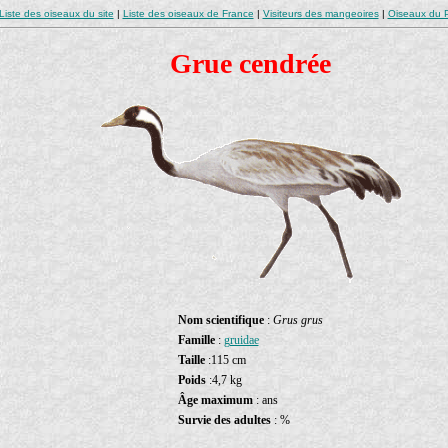
Liste des oiseaux du site
|
Liste des oiseaux de France
|
Visiteurs des mangeoires
|
Oiseaux du P
Grue cendrée
Nom scientifique
:
Grus grus
Famille
:
gruidae
Taille
:115 cm
Poids
:4,7 kg
Âge maximum
: ans
Survie des adultes
: %