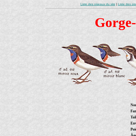
Liste des oiseaux du site
|
Liste des oi
Gorge-
Nom
Fam
Tail
Env
Poi
Âg