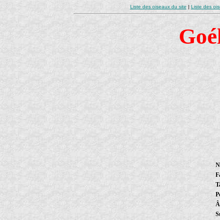
Liste des oiseaux du site
|
Liste des oi
Goé
N
F
Ta
P
Â
S