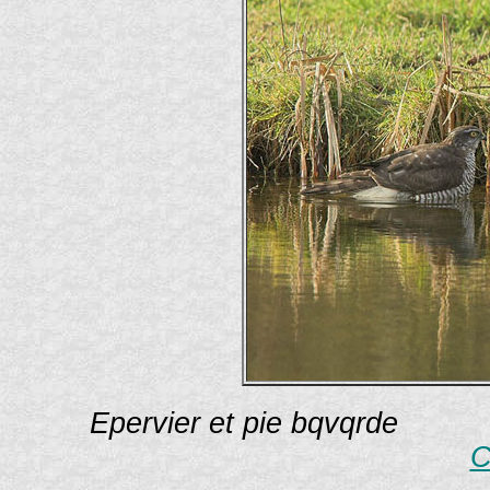
Epervier et pie bqvqrde 
C