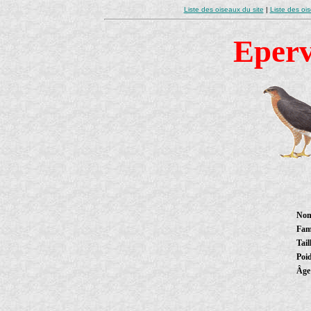
Liste des oiseaux du site
|
Liste des oi
Eperv
Nom
Fam
Tail
Poi
Âg