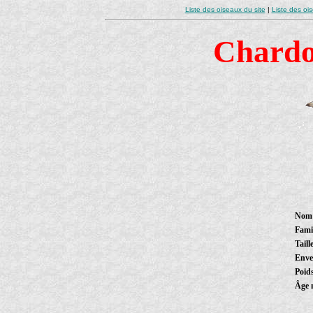
Liste des oiseaux du site
|
Liste des oi
Chardo
Nom 
Famil
Taill
Enve
Poid
Âge