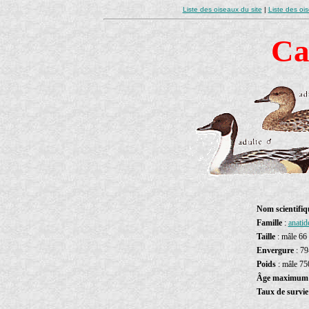
Liste des oiseaux du site
|
Liste des oi
Ca
Nom scientifiq
Famille
:
anatid
Taille
: mâle 66
Envergure
: 79
Poids
: mâle 75
Âge maximu
Taux de survie