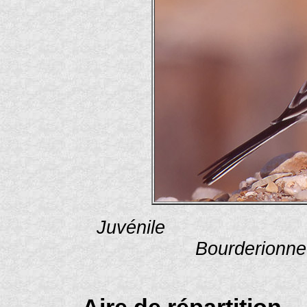
Juvénile P
Bourderionne
Aire de répartition