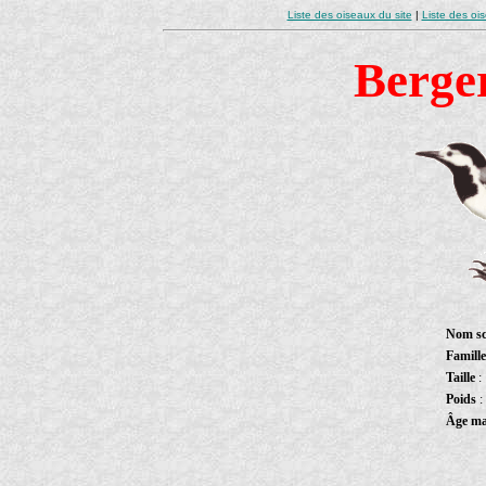
Liste des oiseaux du site
|
Liste des oi
Berger
Nom sc
Famille
Taille
:
Poids
:
Âge m