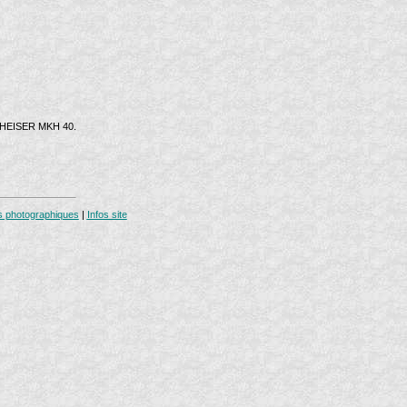
NNHEISER MKH 40.
s photographiques
|
Infos site