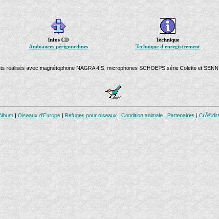
Infos CD
Technique
Ambiances périgourdines
Technique d'enregistrement
nts réalisés avec magnétophone NAGRA 4 S, microphones SCHOEPS série Colette et SE
Album
|
Oiseaux d'Europe
|
Refuges pour oiseaux
|
Condition animale
|
Partenaires
|
CrÃ©dit