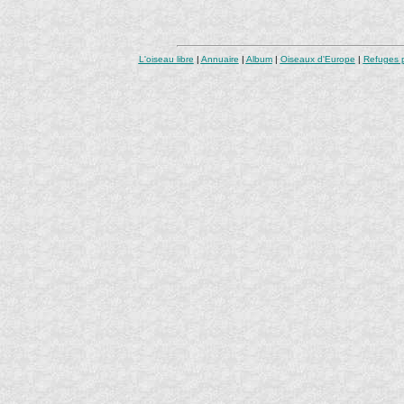
L'oiseau libre
|
Annuaire
|
Album
|
Oiseaux d'Europe
|
Refuges 